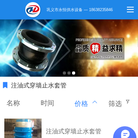
巩义市永恒供水设备 — 18638235846
注油式穿墙止水套管
名称
时间
价格
筛选
注油式穿墙止水套管