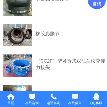
橡胶膨胀节
（CC2F）型可拆式双法兰松套传
力接头
注油式穿墙止水套管
首页
在线咨询
电话咨询
在线留言
QQ客服