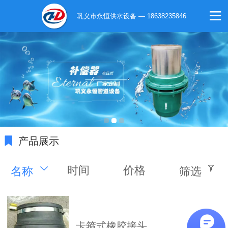
巩义市永恒供水设备 — 18638235846
产品展示
时间
价格
名称
筛选
卡箍式橡胶接头