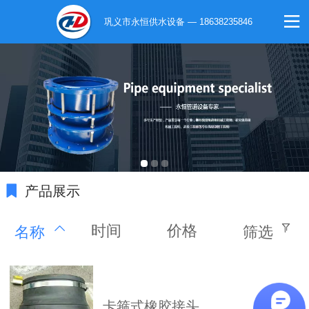
巩义市永恒供水设备 — 18638235846
产品展示
时间
价格
名称
筛选
卡箍式橡胶接头